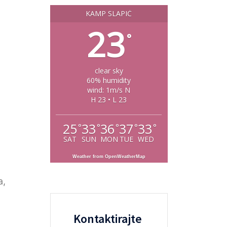
KAMP SLAPIĆ
23
°
clear sky
60% humidity
wind: 1m/s N
H 23 • L 23
25
33
36
37
33
°
°
°
°
°
SAT
SUN
MON
TUE
WED
Weather from OpenWeatherMap
a,
Kontaktirajte