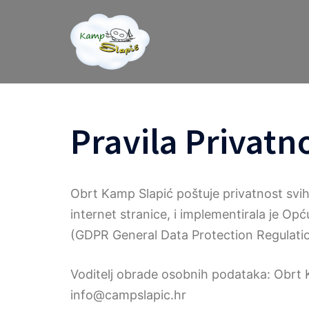
Skip
to
content
Pravila Privatn
Obrt Kamp Slapić poštuje privatnost svih 
internet stranice, i implementirala je Op
(GDPR General Data Protection Regulati
Voditelj obrade osobnih podataka: Obrt K
info@campslapic.hr