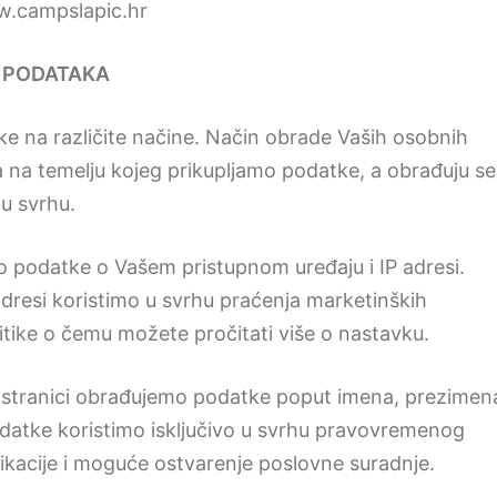
w.campslapic.hr
H PODATAKA
e na različite načine. Način obrade Vaših osobnih
 na temelju kojeg prikupljamo podatke, a obrađuju se
tu svrhu.
mo podatke o Vašem pristupnom uređaju i IP adresi.
dresi koristimo u svrhu praćenja marketinških
itike o čemu možete pročitati više o nastavku.
 stranici obrađujemo podatke poput imena, prezimen
podatke koristimo isključivo u svrhu pravovremenog
ikacije i moguće ostvarenje poslovne suradnje.