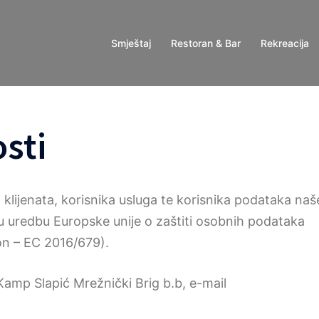
Smještaj
Restoran & Bar
Rekreacija
osti
klijenata, korisnika usluga te korisnika podataka naš
ću uredbu Europske unije o zaštiti osobnih podataka
on – EC 2016/679).
amp Slapić Mrežnički Brig b.b, e-mail