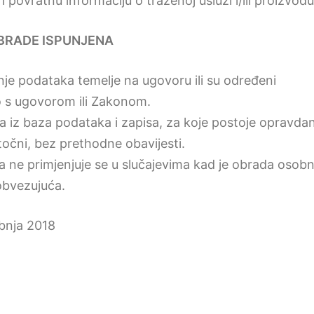
i povratnu informaciju o traženoj usluzi i/ili proizvodu
BRADE ISPUNJENA
je podataka temelje na ugovoru ili su određeni
o s ugovorom ili Zakonom.
 iz baza podataka i zapisa, za koje postoje opravdan
netočni, bez prethodne obavijesti.
 ne primjenjuje se u slučajevima kad je obrada osobn
obvezujuća.
ibnja 2018