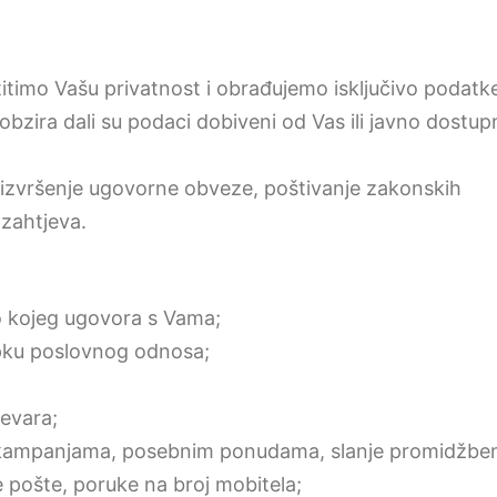
itimo Vašu privatnost i obrađujemo isključivo podatk
obzira dali su podaci dobiveni od Vas ili javno dostup
izvršenje ugovorne obveze, poštivanje zakonskih
zahtjeva.
lo kojeg ugovora s Vama;
tupku poslovnog odnosa;
jevara;
, kampanjama, posebnim ponudama, slanje promidžbe
 pošte, poruke na broj mobitela;