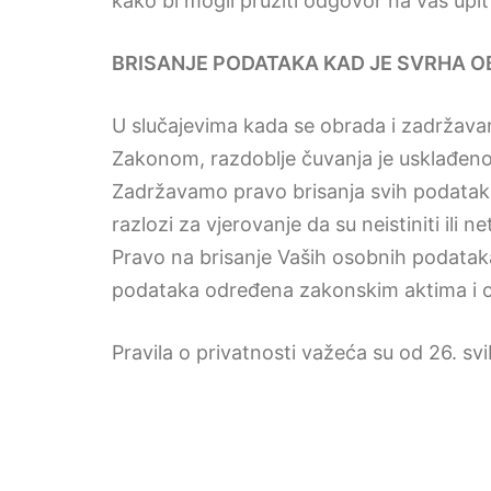
kako bi mogli pružiti odgovor na vaš upit 
BRISANJE PODATAKA KAD JE SVRHA O
U slučajevima kada se obrada i zadržavan
Zakonom, razdoblje čuvanja je usklađen
Zadržavamo pravo brisanja svih podataka
razlozi za vjerovanje da su neistiniti ili 
Pravo na brisanje Vaših osobnih podataka
podataka određena zakonskim aktima i 
Pravila o privatnosti važeća su od 26. sv