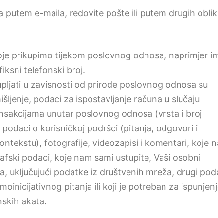
a putem e-maila, redovite pošte ili putem drugih oblik
e prikupimo tijekom poslovnog odnosa, naprimjer i
fiksni telefonski broj.
pljati u zavisnosti od prirode poslovnog odnosa su
šljenje, podaci za ispostavljanje računa u slučaju
ransakcijama unutar poslovnog odnosa (vrsta i broj
podaci o korisničkoj podršci (pitanja, odgovori i
ontekstu), fotografije, videozapisi i komentari, koje 
ografski podaci, koje nam sami ustupite, Vaši osobni
a, uključujući podatke iz društvenih mreža, drugi pod
inicijativnog pitanja ili koji je potreban za ispunjenj
nskih akata.