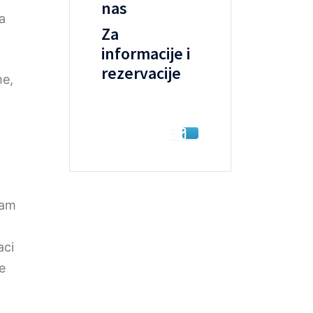
nas
a
Za
informacije i
rezervacije
me,
nam
aci
e