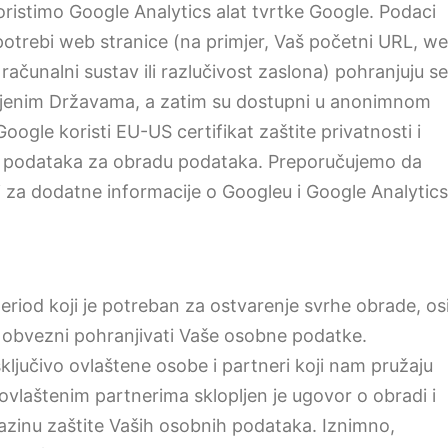
oristimo Google Analytics alat tvrtke Google. Podaci
upotrebi web stranice (na primjer, Vaš početni URL, w
 računalni sustav ili razlučivost zaslona) pohranjuju se
dinjenim Državama, a zatim su dostupni u anonimnom
ogle koristi EU-US certifikat zaštite privatnosti i
te podataka za obradu podataka. Preporučujemo da
 za dodatne informacije o Googleu i Google Analytics
iod koji je potreban za ostvarenje svrhe obrade, o
 obvezni pohranjivati Vaše osobne podatke.
ljučivo ovlaštene osobe i partneri koji nam pružaju
 ovlaštenim partnerima sklopljen je ugovor o obradi i
razinu zaštite Vaših osobnih podataka. Iznimno,